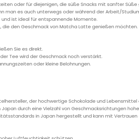
keiten oder für diejenigen, die süße Snacks mit sanfter Sü
 kann man es auch unterwegs oder während der Arbeit/Studium
e und ist ideal für entspannende Momente.
en, die den Geschmack von Matcha Latte genießen möchten.
ßen Sie es direkt.
der Tee wird der Geschmack noch verstärkt.
pannungszeiten oder kleine Belohnungen.
telhersteller, der hochwertige Schokolade und Lebensmittel 
e in Japan durch eine Vielzahl von Geschmacksrichtungen hohe
litätsstandards in Japan hergestellt und kann mit Vertraue
hoher Luftfeuchtigkeit schützen