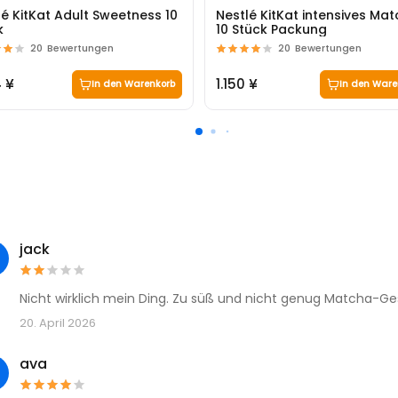
lé KitKat Adult Sweetness 10
Nestlé KitKat intensives Ma
k
10 Stück Packung
20
Bewertungen
20
Bewertungen
4 ¥
1.150 ¥
In den Warenkorb
In den Ware
jack
Nicht wirklich mein Ding. Zu süß und nicht genug Matcha-
20. April 2026
ava