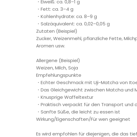
・Eiweiß: ca. 0,8–1 g
・Fett: ca. 3–4 g
・Kohlenhydrate: ca. 8–9 g
・Salzäquivalent: ca. 0,02–0,05 g
Zutaten (Beispiel)
Zucker, Weizenmehl, pflanzliche Fette, Milc
Aromen usw.
Allergene (Beispiel)
Weizen, Milch, Soja
Empfehlungspunkte
・Echter Geschmack mit Uji-Matcha von Ito
・Das Gleichgewicht zwischen Matcha und Mil
・Knusprige Waffeltextur
・Praktisch verpackt für den Transport und d
・Sanfte Süße, die leicht zu essen ist
Wirkung/Eigenschaften/Für wen geeignet
Es wird empfohlen für diejenigen, die das 