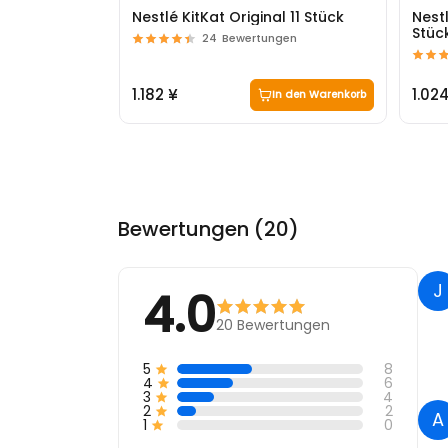
Nestlé KitKat Original 11 Stück
Nest
Stüc
24
Bewertungen
1.182 ¥
1.02
In den Warenkorb
Bewertungen (20)
J
4.0
20
Bewertungen
5
8
4
6
3
4
2
2
A
1
0