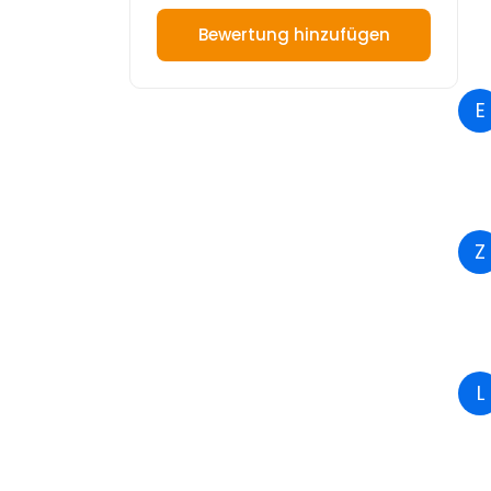
Bewertung hinzufügen
E
Z
L