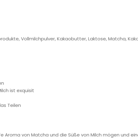
hprodukte, Vollmilchpulver, Kakaobutter, Laktose, Matcha, Ka
en
ch ist exquisit
as Teilen
tiefe Aroma von Matcha und die Süße von Milch mögen und e