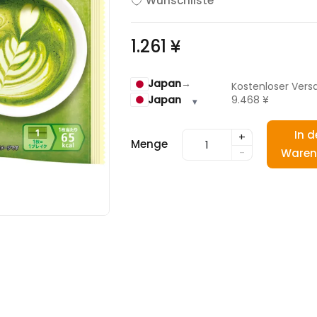
Wunschliste
1.261 ¥
Japan
→
Kostenloser Vers
Japan
9.468 ¥
▾
In d
+
Menge
-
Waren