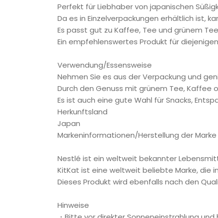
Perfekt für Liebhaber von japanischen Süßig
Da es in Einzelverpackungen erhältlich ist,
Es passt gut zu Kaffee, Tee und grünem Te
Ein empfehlenswertes Produkt für diejenig
Verwendung/Essensweise
Nehmen Sie es aus der Verpackung und genie
Durch den Genuss mit grünem Tee, Kaffee o
Es ist auch eine gute Wahl für Snacks, Ents
Herkunftsland
Japan
Markeninformationen/Herstellung der Marke
Nestlé ist ein weltweit bekannter Lebensmit
KitKat ist eine weltweit beliebte Marke, di
Dieses Produkt wird ebenfalls nach den Qua
Hinweise
・Bitte vor direkter Sonneneinstrahlung und 