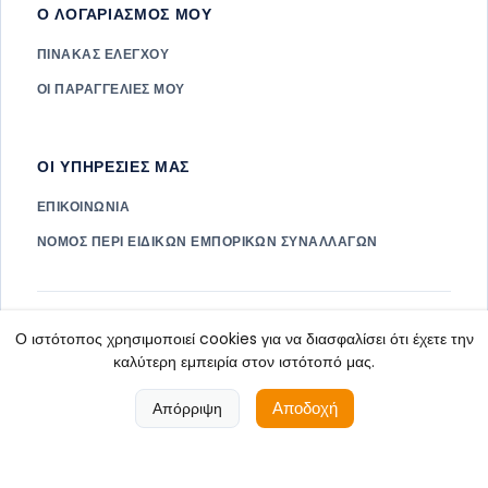
Ο ΛΟΓΑΡΙΑΣΜΌΣ ΜΟΥ
ΠΊΝΑΚΑΣ ΕΛΈΓΧΟΥ
ΟΙ ΠΑΡΑΓΓΕΛΊΕΣ ΜΟΥ
ΟΙ ΥΠΗΡΕΣΊΕΣ ΜΑΣ
ΕΠΙΚΟΙΝΩΝΊΑ
ΝΌΜΟΣ ΠΕΡΊ ΕΙΔΙΚΏΝ ΕΜΠΟΡΙΚΏΝ ΣΥΝΑΛΛΑΓΏΝ
Πνευματικά δικαιώματα ©
2026. Όλα τα δικαιώματα
IHOPES
Ο ιστότοπος χρησιμοποιεί cookies για να διασφαλίσει ότι έχετε την
διατηρούνται.
καλύτερη εμπειρία στον ιστότοπό μας.
Αποδοχή
Απόρριψη