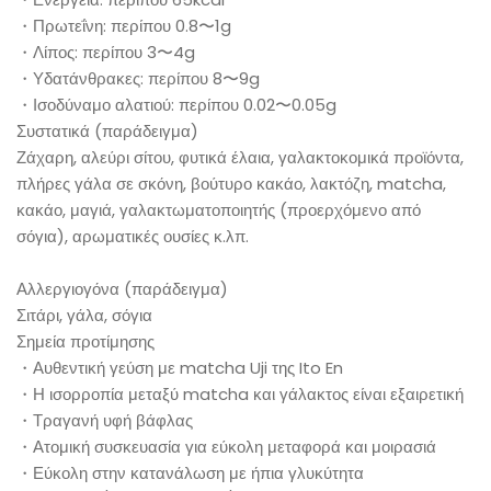
・Πρωτεΐνη: περίπου 0.8〜1g
・Λίπος: περίπου 3〜4g
・Υδατάνθρακες: περίπου 8〜9g
・Ισοδύναμο αλατιού: περίπου 0.02〜0.05g
Συστατικά (παράδειγμα)
Ζάχαρη, αλεύρι σίτου, φυτικά έλαια, γαλακτοκομικά προϊόντα,
πλήρες γάλα σε σκόνη, βούτυρο κακάο, λακτόζη, matcha,
κακάο, μαγιά, γαλακτωματοποιητής (προερχόμενο από
σόγια), αρωματικές ουσίες κ.λπ.
Αλλεργιογόνα (παράδειγμα)
Σιτάρι, γάλα, σόγια
Σημεία προτίμησης
・Αυθεντική γεύση με matcha Uji της Ito En
・Η ισορροπία μεταξύ matcha και γάλακτος είναι εξαιρετική
・Τραγανή υφή βάφλας
・Ατομική συσκευασία για εύκολη μεταφορά και μοιρασιά
・Εύκολη στην κατανάλωση με ήπια γλυκύτητα