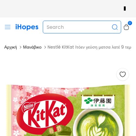
Καλώς ήρθατε στο Ihopes
0
Αρχική
Μανάβικο
Nestlé KitKat Ιτόεν γεύση ματσα λατέ 9 τεμα