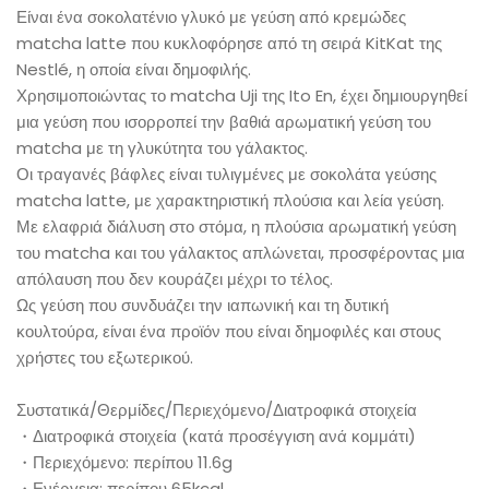
Είναι ένα σοκολατένιο γλυκό με γεύση από κρεμώδες
matcha latte που κυκλοφόρησε από τη σειρά KitKat της
Nestlé, η οποία είναι δημοφιλής.
Χρησιμοποιώντας το matcha Uji της Ito En, έχει δημιουργηθεί
μια γεύση που ισορροπεί την βαθιά αρωματική γεύση του
matcha με τη γλυκύτητα του γάλακτος.
Οι τραγανές βάφλες είναι τυλιγμένες με σοκολάτα γεύσης
matcha latte, με χαρακτηριστική πλούσια και λεία γεύση.
Με ελαφριά διάλυση στο στόμα, η πλούσια αρωματική γεύση
του matcha και του γάλακτος απλώνεται, προσφέροντας μια
απόλαυση που δεν κουράζει μέχρι το τέλος.
Ως γεύση που συνδυάζει την ιαπωνική και τη δυτική
κουλτούρα, είναι ένα προϊόν που είναι δημοφιλές και στους
χρήστες του εξωτερικού.
Συστατικά/Θερμίδες/Περιεχόμενο/Διατροφικά στοιχεία
・Διατροφικά στοιχεία (κατά προσέγγιση ανά κομμάτι)
・Περιεχόμενο: περίπου 11.6g
・Ενέργεια: περίπου 65kcal