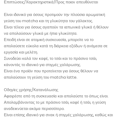
Επιπτώσεις/Χαρακτηριστικά/Προς ποιον απευθύνεται
Είναι ιδανικό για όσους προτιμούν την πλούσια αρωματική
γεύση του matcha και τη γλυκύτητα του γάλακτος.
Είναι τέλειο για όσους αγαπούν τα ιαπωνικά γλυκά ή θέλουν
να απολαύσουν γλυκά με ήπια γλυκύτητα.
Επειδή είναι σε ατομική συσκευασία, μπορείτε να το
απολαύσετε εύκολα κατά τη διάρκεια εξόδων ή ανάμεσα σε
εργασία και μελέτη.
Συνοδεύει καλά τον καφέ, το τσάι και το πράσινο τσάι,
κάνοντάς το ιδανικό για στιγμές χαλάρωσης.
Είναι ένα προϊόν που προτείνεται για όσους θέλουν να
απολαύσουν τη γεύση του matcha latte.
Οδηγίες χρήσης/Κατανάλωσης
Αφαιρέστε από τη συσκευασία και απολαύστε το όπως είναι.
Απολαμβάνοντας το με πράσινο τσάι, καφέ ή τσάι, η γεύση
αναδεικνύεται ακόμα περισσότερο.
Είναι επίσης ιδανικό για σνακ ή στιγμές χαλάρωσης, καθώς και