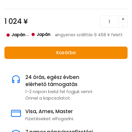
+
1 024 ¥
-
Japán
Japán
→
Ingyenes szállítás 9 468 ¥ felett
▾
Kosárba
24 órás, egész évben
elérhető támogatás
1-2 napon belül fel fogjuk venni
Önnel a kapcsolatot.
Visa, Amex, Master
Fizetéseket elfogadni.