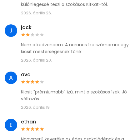
különlegessé teszi a szokásos KitKat-tól.
2026. április 26.
jack
J
Nem a kedvencem. A narancs íze számomra egy
kicsit mesterségesnek tűnik.
2026. április 20.
ava
A
Kicsit "prémiumabb" ízű, mint a szokásos ízek. Jó
változás.
2026. április 19.
ethan
E
Nagyszerű keveréke az édes csokoládénak és a