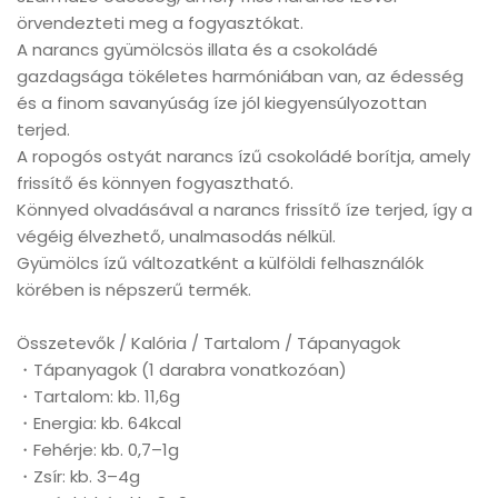
örvendezteti meg a fogyasztókat.
A narancs gyümölcsös illata és a csokoládé
gazdagsága tökéletes harmóniában van, az édesség
és a finom savanyúság íze jól kiegyensúlyozottan
terjed.
A ropogós ostyát narancs ízű csokoládé borítja, amely
frissítő és könnyen fogyasztható.
Könnyed olvadásával a narancs frissítő íze terjed, így a
végéig élvezhető, unalmasodás nélkül.
Gyümölcs ízű változatként a külföldi felhasználók
körében is népszerű termék.
Összetevők / Kalória / Tartalom / Tápanyagok
・Tápanyagok (1 darabra vonatkozóan)
・Tartalom: kb. 11,6g
・Energia: kb. 64kcal
・Fehérje: kb. 0,7–1g
・Zsír: kb. 3–4g