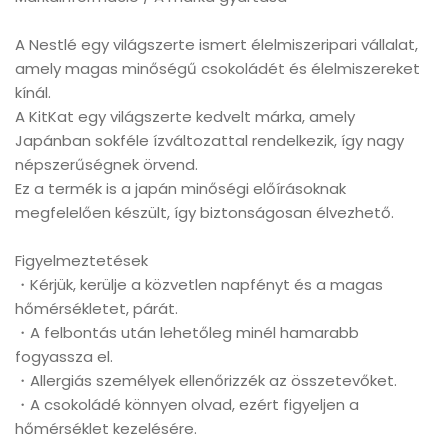
A Nestlé egy világszerte ismert élelmiszeripari vállalat,
amely magas minőségű csokoládét és élelmiszereket
kínál.
A KitKat egy világszerte kedvelt márka, amely
Japánban sokféle ízváltozattal rendelkezik, így nagy
népszerűségnek örvend.
Ez a termék is a japán minőségi előírásoknak
megfelelően készült, így biztonságosan élvezhető.
Figyelmeztetések
・Kérjük, kerülje a közvetlen napfényt és a magas
hőmérsékletet, párát.
・A felbontás után lehetőleg minél hamarabb
fogyassza el.
・Allergiás személyek ellenőrizzék az összetevőket.
・A csokoládé könnyen olvad, ezért figyeljen a
hőmérséklet kezelésére.