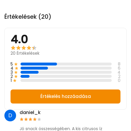
Értékelések (20)
4.0
20
Értékelések
5
8
4
6
3
4
2
2
1
0
Értékelés hozzáadása
daniel_k
D
Jó snack összességében. A kis citrusos íz