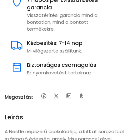
7 napos pénzvisszafizetési
garancia
Visszatérítési garancia mind a
bontatlan, mind a bontott
termékekre.
Kézbesítés: 7-14 nap
Mi világszerte szállítunk.
Biztonságos csomagolás
Ez nyomkövetést tartalmaz.
Megosztás:
Leírás
A Nestlé népszerű csokoládéja, a KitKat sorozatból
származó édesség, amely friss narancs ízével