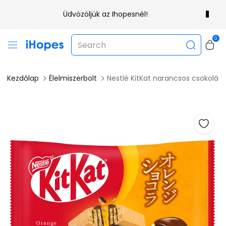
Üdvözöljük az Ihopesnél!
0
Kezdőlap
Élelmiszerbolt
Nestlé KitKat narancsos csokolád