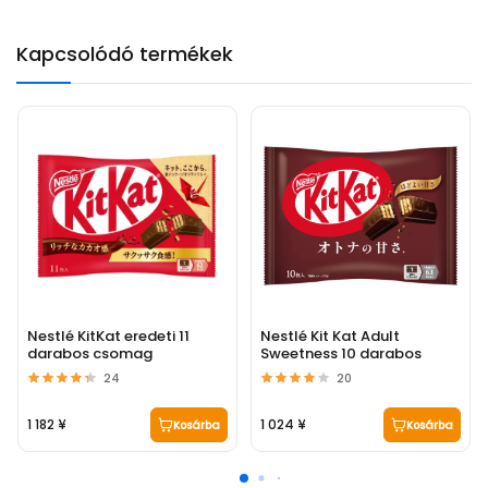
Kapcsolódó termékek
Nestlé KitKat eredeti 11
Nestlé Kit Kat Adult
darabos csomag
Sweetness 10 darabos
24
20
1 182 ¥
1 024 ¥
Kosárba
Kosárba