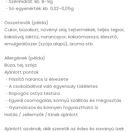
・Szénhidrát: kb. 8–9g
・Só egyenérték: kb. 0,02–0,05g
Összetevők (példa)
Cukor, búzaliszt, növényi olaj, tejtermékek, teljes tejpor,
kakaóvaj, laktóz, narancspor, kakaómassza, élesztő,
emulgeálószer (szója alapú), aroma stb.
Allergének (példa)
Búza, tej, szója
Ajánlott pontok
・Frissítő narancs íz élvezete
・A csokoládéval való egyensúly tökéletes
・Ropogós ostya textúra
・Egyedi csomagolás, könnyű szállítás és megosztás
・Gyümölcsös és könnyen fogyasztható íz
Hatás / Jellemzők / Kinek ajánlott
Ajánlott azoknak, akik szeretik az édes és savanyú ízek