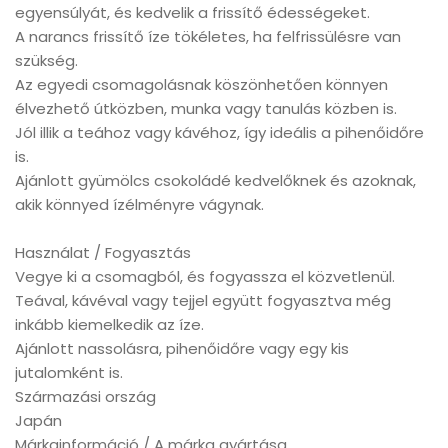
egyensúlyát, és kedvelik a frissítő édességeket.
A narancs frissítő íze tökéletes, ha felfrissülésre van
szükség.
Az egyedi csomagolásnak köszönhetően könnyen
élvezhető útközben, munka vagy tanulás közben is.
Jól illik a teához vagy kávéhoz, így ideális a pihenőidőre
is.
Ajánlott gyümölcs csokoládé kedvelőknek és azoknak,
akik könnyed ízélményre vágynak.
Használat / Fogyasztás
Vegye ki a csomagból, és fogyassza el közvetlenül.
Teával, kávéval vagy tejjel együtt fogyasztva még
inkább kiemelkedik az íze.
Ajánlott nassolásra, pihenőidőre vagy egy kis
jutalomként is.
Származási ország
Japán
Márkainformáció / A márka gyártása