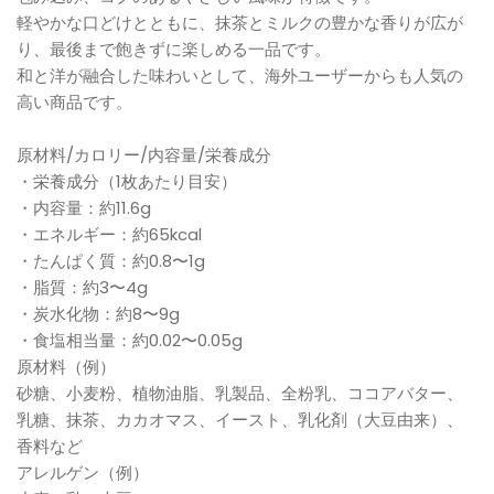
軽やかな口どけとともに、抹茶とミルクの豊かな香りが広が
り、最後まで飽きずに楽しめる一品です。
和と洋が融合した味わいとして、海外ユーザーからも人気の
高い商品です。
原材料/カロリー/内容量/栄養成分
・栄養成分（1枚あたり目安）
・内容量：約11.6g
・エネルギー：約65kcal
・たんぱく質：約0.8〜1g
・脂質：約3〜4g
・炭水化物：約8〜9g
・食塩相当量：約0.02〜0.05g
原材料（例）
砂糖、小麦粉、植物油脂、乳製品、全粉乳、ココアバター、
乳糖、抹茶、カカオマス、イースト、乳化剤（大豆由来）、
香料など
アレルゲン（例）