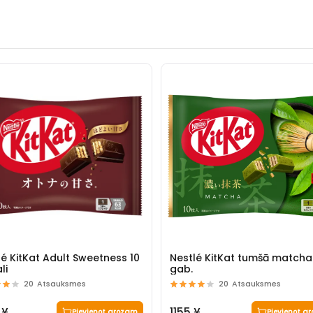
lé KitKat Adult Sweetness 10
Nestlé KitKat tumšā matcha
li
gab.
20
Atsauksmes
20
Atsauksmes
 ¥
1155 ¥
Pievienot grozam
Pievienot g