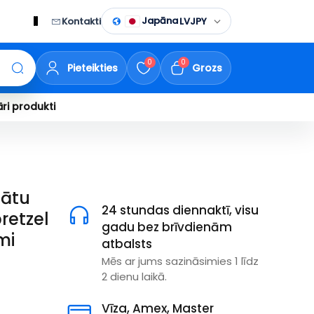
Japāna
Kontakti
LV
JPY
0
0
Pieteikties
Grozs
ri produkti
lātu
24 stundas diennaktī, visu
retzel
gadu bez brīvdienām
mi
atbalsts
Mēs ar jums sazināsimies 1 līdz
2 dienu laikā.
Vīza, Amex, Master