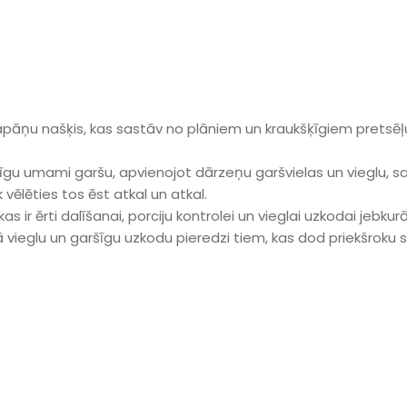
japāņu našķis, kas sastāv no plāniem un kraukšķīgiem pretsēļ
gātīgu umami garšu, apvienojot dārzeņu garšvielas un vieglu, 
 vēlēties tos ēst atkal un atkal.
 kas ir ērti dalīšanai, porciju kontrolei un vieglai uzkodai jebkurā
 vieglu un garšīgu uzkodu pieredzi tiem, kas dod priekšroku