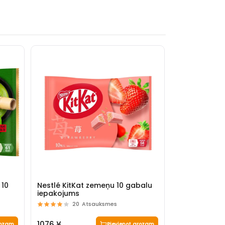
 10
Nestlé KitKat zemeņu 10 gabalu
Nestlé KitKa
iepakojums
9 gab.
20
Atsauksmes
20
1076 ¥
1028 ¥
rozam
Pievienot grozam