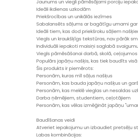
Jaunums un viegli pārnēsājami porciju iepak
Ideāli ikdienas uzkodām
Priekšrocības un unikālās iezīmes
Sabalansēts sāļums ar bagātīgu umami gar
Ideāli tiem, kas dod priekšroku sāļiem našķi
Viegls un kraukšķīgs tekstūras, nav pārāk s
Individuāli iepakoti maisiņi saglabā svaigum
Viegls pārnēsāšanai darbā, skolā, ceļojumos
Populārs japāņu našķis, kas tiek baudīts vis
Šis produkts ir piemērots:
Personām, kuras mīl sāļus našķus
Personām, kas bauda japāņu našķus un gar
Personām, kas meklē vieglas un nesaldas u
Darba ņēmējiem, studentiem, ceļotājiem
Personām, kas vēlas izmēģināt japāņu "uma
Baudīšanas veidi
Atveriet iepakojumu un izbaudiet pretsēļu st
Labas kombinācijas: