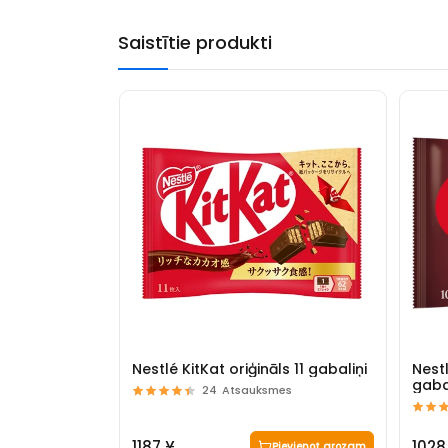
Saistītie produkti
Nestlé KitKat oriģināls 11 gabaliņi
Nest
gaba
24
Atsauksmes
1187 ¥
1028
Pievienot grozam