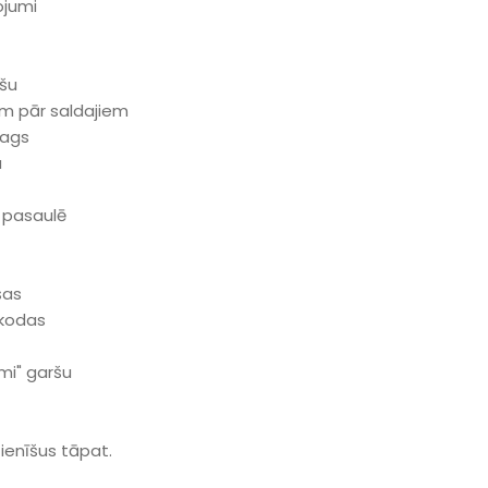
ojumi
šu
em pār saldajiem
mags
u
ā pasaulē
šas
zkodas
mi" garšu
ienīšus tāpat.