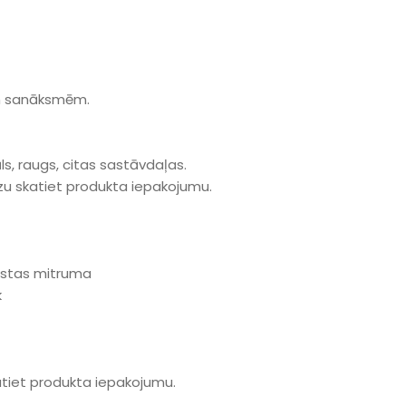
ām sanāksmēm.
āls, raugs, citas sastāvdaļas.
dzu skatiet produkta iepakojumu.
ugstas mitruma
k
atiet produkta iepakojumu.