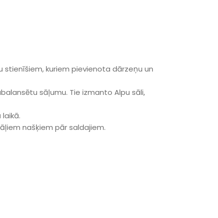
u stienīšiem, kuriem pievienota dārzeņu un
sabalansētu sāļumu. Tie izmanto Alpu sāli,
 laikā.
 sāļiem našķiem pār saldajiem.