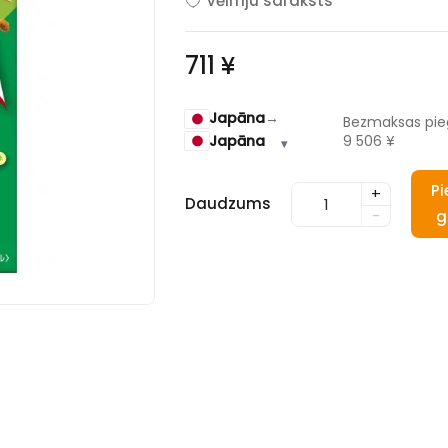
Vēlmju saraksts
711 ¥
Japāna
→
Bezmaksas pie
Japāna
9 506 ¥
▾
Pi
+
Daudzums
-
g