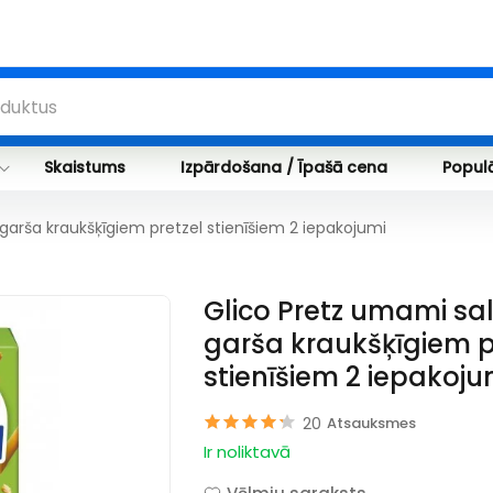
Skaistums
Izpārdošana / Īpašā cena
Populā
garša kraukšķīgiem pretzel stienīšiem 2 iepakojumi
Glico Pretz umami sa
garša kraukšķīgiem p
stienīšiem 2 iepakoju
20
Atsauksmes
Ir noliktavā