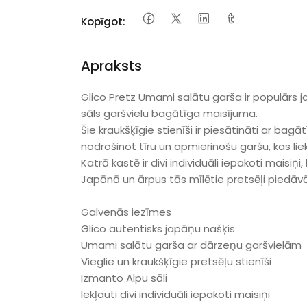
Kopīgot:
Apraksts
Glico Pretz Umami salātu garša ir populārs 
sāls garšvielu bagātīga maisījuma.
Šie kraukšķīgie stienīši ir piesātināti ar ba
nodrošinot tīru un apmierinošu garšu, kas liek
Katrā kastē ir divi individuāli iepakoti maisiņi,
Japānā un ārpus tās mīlētie pretsēļi piedāvā
Galvenās iezīmes
Glico autentisks japāņu našķis
Umami salātu garša ar dārzeņu garšvielām
Vieglie un kraukšķīgie pretsēļu stienīši
Izmanto Alpu sāli
Iekļauti divi individuāli iepakoti maisiņi