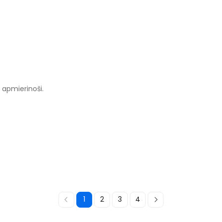
 apmierinoši.
1
2
3
4