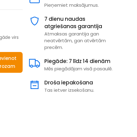
Pieņemiet maksājumus.
7 dienu naudas
atgriešanas garantija
Atmaksas garantija gan
gāde virs
neatvērtām, gan atvērtām
precēm.
evienot
Piegāde: 7 līdz 14 dienām
rozam
Mēs piegādājam visā pasaulē.
Droša iepakošana
Tas ietver izsekošanu.