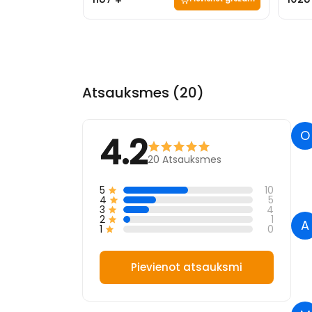
Atsauksmes (20)
O
4.2
20
Atsauksmes
5
10
4
5
3
4
2
1
A
1
0
Pievienot atsauksmi