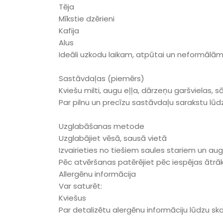
Tēja
Mīkstie dzērieni
Kafija
Alus
Ideāli uzkodu laikam, atpūtai un neformāl
Sastāvdaļas (piemērs)
Kviešu milti, augu eļļa, dārzeņu garšvielas, s
Par pilnu un precīzu sastāvdaļu sarakstu lū
Uzglabāšanas metode
Uzglabājiet vēsā, sausā vietā
Izvairieties no tiešiem saules stariem un a
Pēc atvēršanas patērējiet pēc iespējas ātrā
Allergēnu informācija
Var saturēt:
Kviešus
Par detalizētu alergēnu informāciju lūdzu sk