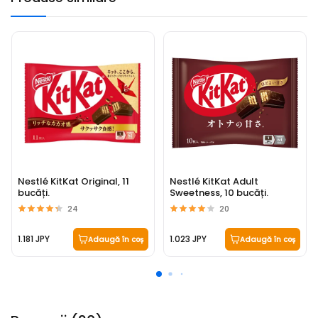
Nestlé KitKat Original, 11
Nestlé KitKat Adult
bucăți.
Sweetness, 10 bucăți.
24
20
1.181 JPY
1.023 JPY
Adaugă în coș
Adaugă în coș