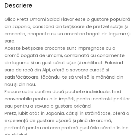
Descriere
Glico Pretz Umami Salad Flavor este o gustare populară
din Japonia, constând din bețișoare de pretzel subțiri și
crocante, acoperite cu un amestec bogat de legume și
sare.
Aceste bețișoare crocante sunt impregnate cu o
aromă bogată de umami, combinată cu condimente
din legume și un gust sărat ușor și echilibrat. Folosind
sare de rocă din Alpi, oferă o savoare curată și
satisfăcătoare, făcându-te să vrei să le mănânci din
nou și din nou.
Fiecare cutie conține două pachete individuale, fiind
convenabile pentru a le împărți, pentru controlul porțiilor
sau pentru a savura o gustare oricând.
Pretz, iubit atât în Japonia, cât și în străinătate, oferă o
experiență de gustare ușoară și plină de aromă,
perfectă pentru cei care preferă gustările sărate în loc
de dulciuri.