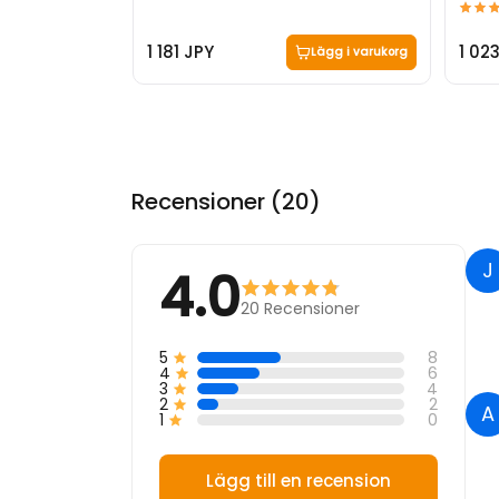
1 181 JPY
1 02
Lägg i varukorg
Recensioner (20)
J
4.0
20
Recensioner
5
8
4
6
3
4
2
2
A
1
0
Lägg till en recension