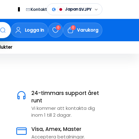
Japan
Kontakt
SV
JPY
0
0
Logga in
Varukorg
ukter
24-timmars support året
runt
Vi kommer att kontakta dig
inom 1 till 2 dagar.
Visa, Amex, Master
Acceptera betalningar.