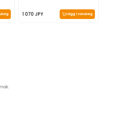
20
1 070 JPY
1 023 JPY
ukorg
Lägg i varukorg
smak.