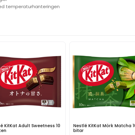
med temperaturhanteringen
lé KitKat Adult Sweetness 10
Nestlé KitKat Mörk Matcha 1
ken
bitar