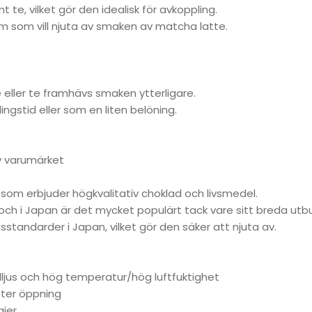
te, vilket gör den idealisk för avkoppling.
 som vill njuta av smaken av matcha latte.
eller te framhävs smaken ytterligare.
stid eller som en liten belöning.
v varumärket
e som erbjuder högkvalitativ choklad och livsmedel.
 och i Japan är det mycket populärt tack vare sitt breda ut
tsstandarder i Japan, vilket gör den säker att njuta av.
lljus och hög temperatur/hög luftfuktighet
fter öppning
gier