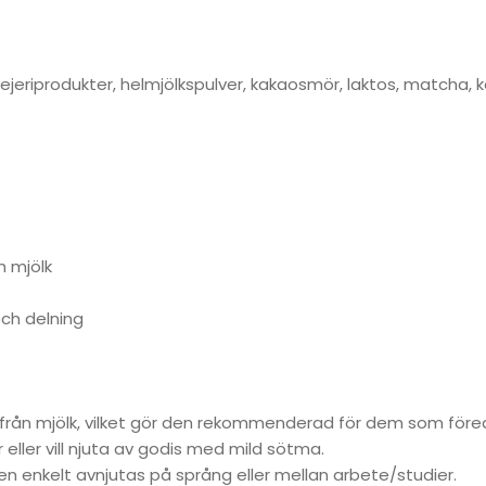
 mejeriprodukter, helmjölkspulver, kakaosmör, laktos, matcha
 mjölk
och delning
från mjölk, vilket gör den rekommenderad för dem som före
eller vill njuta av godis med mild sötma.
en enkelt avnjutas på språng eller mellan arbete/studier.