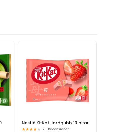
0
Nestlé KitKat Jordgubb 10 bitar
Nestlé KitKa
9 bitar
20
Recensioner