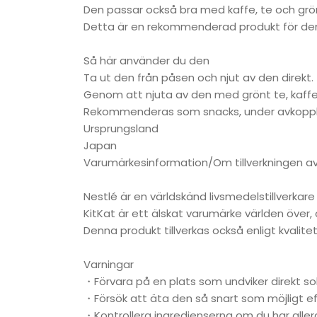
Den passar också bra med kaffe, te och grönt 
Detta är en rekommenderad produkt för dem
Så här använder du den
Ta ut den från påsen och njut av den direkt.
Genom att njuta av den med grönt te, kaffe 
Rekommenderas som snacks, under avkoppling
Ursprungsland
Japan
Varumärkesinformation/Om tillverkningen a
Nestlé är en världskänd livsmedelstillverkar
KitKat är ett älskat varumärke världen över,
Denna produkt tillverkas också enligt kvalite
Varningar
・Förvara på en plats som undviker direkt so
・Försök att äta den så snart som möjligt e
・Kontrollera ingredienserna om du har aller