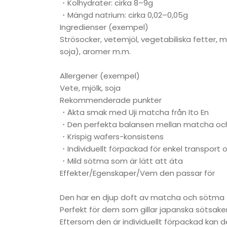
・Kolhydrater: cirka 8–9g
・Mängd natrium: cirka 0,02–0,05g
Ingredienser (exempel)
Strösocker, vetemjöl, vegetabiliska fetter,
soja), aromer m.m.
Allergener (exempel)
Vete, mjölk, soja
Rekommenderade punkter
・Äkta smak med Uji matcha från Ito En
・Den perfekta balansen mellan matcha och
・Krispig wafers-konsistens
・Individuellt förpackad för enkel transport 
・Mild sötma som är lätt att äta
Effekter/Egenskaper/Vem den passar för
Den har en djup doft av matcha och sötma 
Perfekt för dem som gillar japanska sötsaker 
Eftersom den är individuellt förpackad kan d