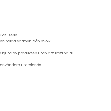
Kat-serie.
en milda sötman från mjölk.
njuta av produkten utan att tröttna till
d användare utomlands.