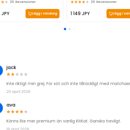
20
Recensioner
20
Recensioner
3 JPY
1 149 JPY
Lägg i varukorg
Lägg i var
jack
Inte riktigt min grej. För söt och inte tillräckligt med matcha
20 april 2026
ava
Känns lite mer premium än vanlig KitKat. Ganska trevligt.
19 april 2026