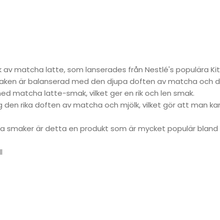
av matcha latte, som lanserades från Nestlé's populära Kit
smaken är balanserad med den djupa doften av matcha och d
med matcha latte-smak, vilket ger en rik och len smak.
 den rika doften av matcha och mjölk, vilket gör att man kan 
ka smaker är detta en produkt som är mycket populär blan
l