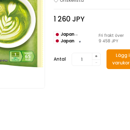
Önskelista
1 260 JPY
Japan
→
Fri frakt över
Japan
9 458 JPY
▾
Lägg i
+
Antal
-
varuko