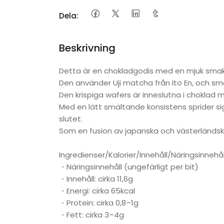
Dela:
Beskrivning
Detta är en chokladgodis med en mjuk smak 
Den använder Uji matcha från Ito En, och 
Den krispiga wafers är inneslutna i choklad 
Med en lätt smältande konsistens sprider sig
slutet.
Som en fusion av japanska och västerländs
Ingredienser/Kalorier/Innehåll/Näringsinnehål
・Näringsinnehåll (ungefärligt per bit)
・Innehåll: cirka 11,6g
・Energi: cirka 65kcal
・Protein: cirka 0,8–1g
・Fett: cirka 3–4g