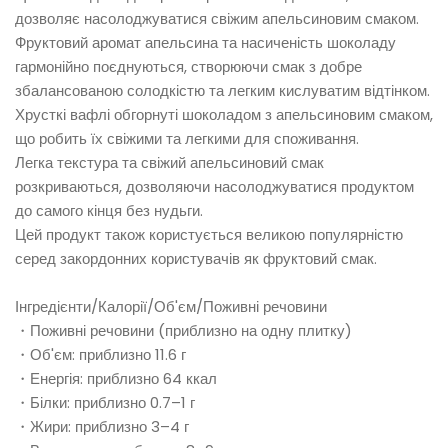
дозволяє насолоджуватися свіжим апельсиновим смаком.
Фруктовий аромат апельсина та насиченість шоколаду
гармонійно поєднуються, створюючи смак з добре
збалансованою солодкістю та легким кислуватим відтінком.
Хрусткі вафлі обгорнуті шоколадом з апельсиновим смаком,
що робить їх свіжими та легкими для споживання.
Легка текстура та свіжий апельсиновий смак
розкриваються, дозволяючи насолоджуватися продуктом
до самого кінця без нудьги.
Цей продукт також користується великою популярністю
серед закордонних користувачів як фруктовий смак.
Інгредієнти/Калорії/Об'єм/Поживні речовини
・Поживні речовини (приблизно на одну плитку)
・Об'єм: приблизно 11.6 г
・Енергія: приблизно 64 ккал
・Білки: приблизно 0.7–1 г
・Жири: приблизно 3–4 г