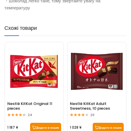
・Шоколад легко тане, тому звертайте увагу на
температуру
Схожі товари
Nestlé KitKat Original 11
Nestlé KitKat Adult
pieces
Sweetness, 10 pieces
24
20
1 187 ¥
1 028 ¥
Додати в кошик
Додати в кошик