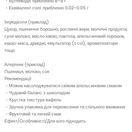
・Вуглеводи: приблизно 8–9 г
・Еквівалент солі: приблизно 0.02–0.05 г
Інгредієнти (приклад)
Цукор, пшеничне борошно, рослинні жири, молочні продукти,
сухе молоко, масло какао, лактоза, апельсиновий порошок,
какао-маса, дріжджі, емульгатор (з сої), ароматизатори
тощо
Алергени (приклад)
Пшениця, молоко, соя
Рекомендації
・Можна насолоджуватися свіжим апельсиновим смаком
・Чудовий баланс з шоколадом
・Хрустка текстура вафель
・Зручна упаковка для перенесення та спільного вживання
・Фруктовий та легкий смак
Ефект/Особливості/Для кого підходить